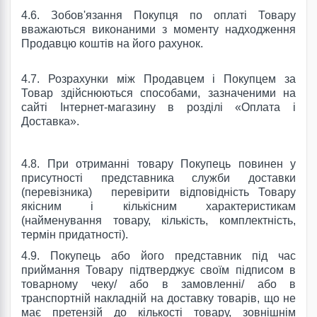
4.6.
Зобов'язання Покупця по оплаті Товару
вважаються виконаними з моменту надходження
Продавцю коштів на його рахунок.
4.7.
Розрахунки між Продавцем і Покупцем за
Товар здійснюються способами, зазначеними на
сайті
Інтернет-магазину
в розділі «Оплата і
Доставка».
4.8.
При отриманні товару Покупець повинен у
присутності представника служби доставки
(перевізника)
перевірити відповідність Товару
якісним і кількісним характеристикам
(найменування товару, кількість, комплектність,
термін придатності).
4.9.
Покупець або його представник під час
приймання Товару підтверджує своїм підписом в
товарному чеку/ або в замовленні/ або в
транспортній накладній на доставку товарів, що не
має претензій до кількості товару, зовнішнім