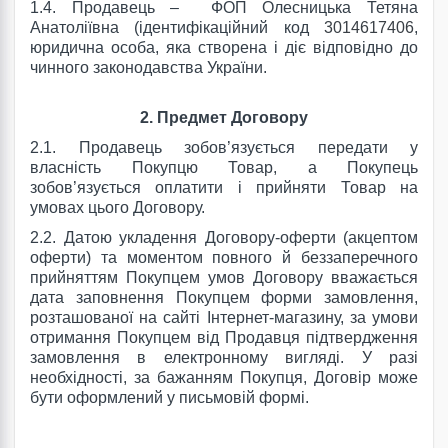
1.4. Продавець –
ФОП Олесницька Тетяна
Анатоліївна
(ідентифікаційний код
3014617406
,
юридична особа, яка створена і діє відповідно до
чинного законодавства України.
2.
Предмет Договору
2.1. Продавець зобов’язується передати у
власність Покупцю Товар, а Покупець
зобов’язується оплатити і прийняти Товар на
умовах цього Договору.
2.2. Датою укладення Договору-оферти (акцептом
оферти) та моментом повного й беззаперечного
прийняттям Покупцем умов Договору вважається
дата заповнення Покупцем форми замовлення,
розташованої на сайті Інтернет-магазину, за умови
отримання Покупцем від Продавця підтвердження
замовлення в електронному вигляді. У разі
необхідності, за бажанням Покупця, Договір може
бути оформлений у письмовій формі.