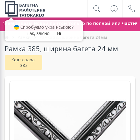
ляем заказы Новой почтой только по полной или частич
Спробуємо українською?
Так, звісно!
Ні
Рамки
Рамка 385, ширина багетa 24 мм
Рамка 385, ширина багетa 24 мм
Код товара:
385