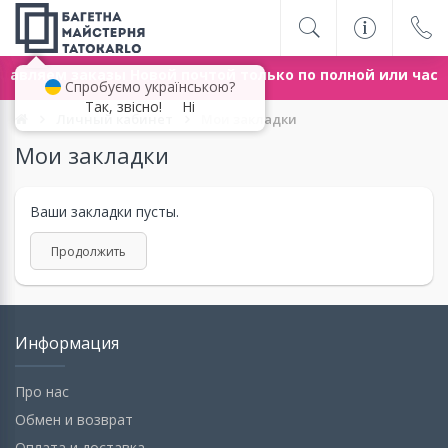
равляем заказы Новой почтой только по полной или ча
Спробуємо українською?
Так, звісно!
Ні
Личный кабинет
Мои закладки
Мои закладки
Ваши закладки пусты.
Продолжить
Информация
Про нас
Обмен и возврат
Оплата и доставка