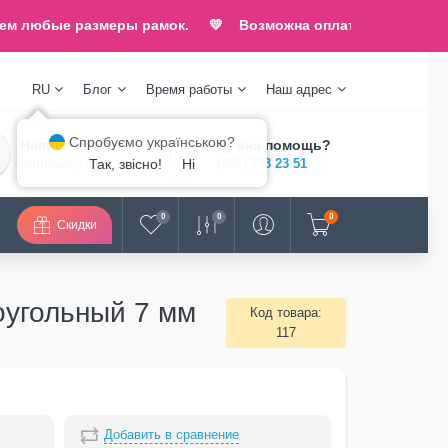
 любые размеры рамок. 💛 Возможна оплата по НДС.
💛 Отпр
RU
Блог
Время работы
Наш адрес
Спробуємо українською?
Напишите нам
Нужна помощь?
ramkaa4@ukr.net
(066) 233 23 51
Так, звісно!
Ні
0
0
0
Скидки
оугольный 7 мм
Код товара:
117
Добавить в сравнение