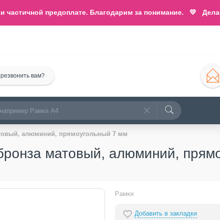
астичной предоплате. Благодарим за понимание. 💛 Делаем
резвонить вам?
матовый, алюминий, прямоугольный 7 мм
 бронза матовый, алюминий, прям
Рамки
Добавить в закладки