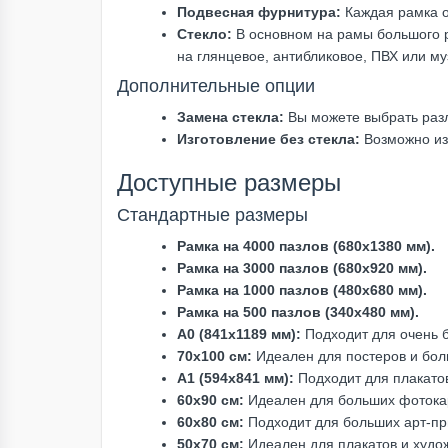
Подвесная фурнитура:
Каждая рамка о
Стекло:
В основном на рамы большого р
на глянцевое, антибликовое, ПВХ или му
Дополнительные опции
Замена стекла:
Вы можете выбрать разл
Изготовление без стекла:
Возможно изг
Доступные размеры
Стандартные размеры
Рамка на 4000 пазлов (680х1380 мм).
Рамка на 3000 пазлов (680х920 мм).
Рамка на 1000 пазлов (480х680 мм).
Рамка на 500 пазлов (340х480 мм).
A0 (841x1189 мм):
Подходит для очень б
70x100 см:
Идеален для постеров и бол
A1 (594x841 мм):
Подходит для плакатов
60x90 см:
Идеален для больших фотокар
60x80 см:
Подходит для больших арт-при
50x70 см:
Идеален для плакатов и худо