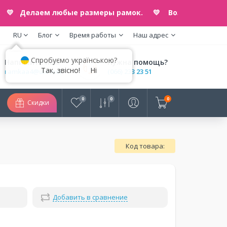
е. 💛 Делаем любые размеры рамок. 💛 Возможна оплата
RU
Блог
Время работы
Наш адрес
Спробуємо українською?
Напишите нам
Нужна помощь?
Так, звісно!
Ні
ramkaa4@ukr.net
(066) 233 23 51
0
0
0
Скидки
Код товара:
Добавить в сравнение