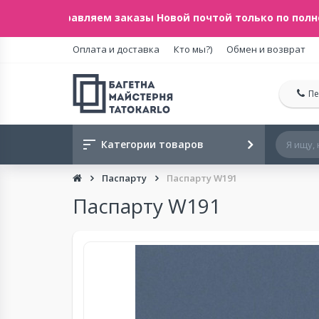
менно отправляем заказы Новой почтой только по полн
Оплата и доставка
Кто мы?)
Обмен и возврат
Пе
Категории товаров
Паспарту
Паспарту W191
Паспарту W191