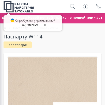
вляем заказы Новой почтой только по полной или част
Спробуємо українською?
Так, звісно!
Ні
Паспарту
Паспарту W114
Паспарту W114
Код товара: