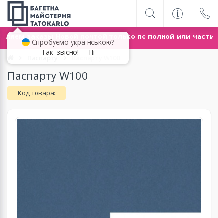
вляем заказы Новой почтой только по полной или части
Спробуємо українською?
Так, звісно!
Ні
Паспарту
Паспарту W100
Паспарту W100
Код товара: