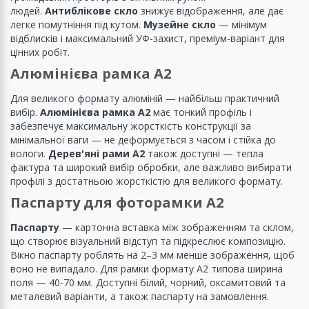
людей.
Антиблікове скло
знижує відображення, але дає
легке помутніння під кутом.
Музейне скло
— мінімум
відблисків і максимальний УФ-захист, преміум-варіант для
цінних робіт.
Алюмінієва рамка А2
Для великого формату алюміній — найбільш практичний
вибір.
Алюмінієва рамка А2
має тонкий профіль і
забезпечує максимальну жорсткість конструкції за
мінімальної ваги — не деформується з часом і стійка до
вологи.
Дерев'яні рами А2
також доступні — тепла
фактура та широкий вибір обробки, але важливо вибирати
профілі з достатньою жорсткістю для великого формату.
Паспарту для фоторамки А2
Паспарту
— картонна вставка між зображенням та склом,
що створює візуальний відступ та підкреслює композицію.
Вікно паспарту роблять на 2–3 мм менше зображення, щоб
воно не випадало. Для рамки формату А2 типова ширина
поля — 40-70 мм. Доступні білий, чорний, оксамитовий та
металевий варіанти, а також паспарту на замовлення.