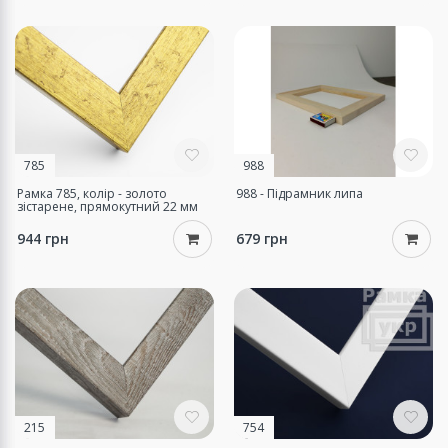
785
988
Рамка 785, колір - золото
988 - Підрамник липа
зістарене, прямокутний 22 мм
944 грн
679 грн
215
754