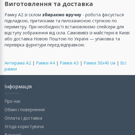
Виготовлення та доставка
Рамку А2 зі склом
збираємо вручну
- робота фіксується
підкладкою, притисками та пилозахисною стрічкою по
периметру. При необхідності встановлюємо спейсери для
відступу зображення від скла. Самовивіз із майстерні в Києві
або доставка Новою Поштою по Україні — упаковка та
перевірка фурнітури перед відправкою.
Антирама А2
|
Рамки А4
|
Рамки А3
|
Рамки 30х40 см
|
Всі
рамки
Інформація
Про нас
Обмін і повернення
Оплата і доставка
Угода користувача
Вакансії