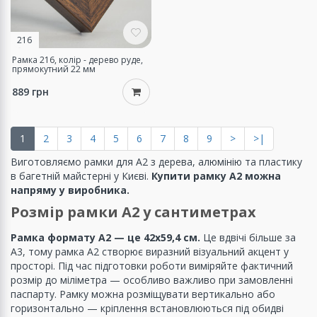
216
Рамка 216, колір - дерево руде,
прямокутний 22 мм
889 грн
1
2
3
4
5
6
7
8
9
>
>|
Виготовляємо рамки для А2 з дерева, алюмінію та пластику
в багетній майстерні у Києві.
Купити рамку А2 можна
напряму у виробника.
Розмір рамки А2 у сантиметрах
Рамка формату А2 — це 42x59,4 см.
Це вдвічі більше за
А3, тому рамка А2 створює виразний візуальний акцент у
просторі. Під час підготовки роботи виміряйте фактичний
розмір до міліметра — особливо важливо при замовленні
паспарту. Рамку можна розміщувати вертикально або
горизонтально — кріплення встановлюються під обидві