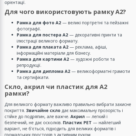
орієнтації.
Для чого використовують рамку А2?
Рамка для фото А2
— великі портретні та пейзажні
фотографії.
Рамка для постера А2
— декоративні принти та
ілюстрації великого формату.
Рамка для плаката А2
— реклама, афіші,
інформаційні матеріали для бізнесу.
Рамка для картини А2
— художні роботи та
репродукції.
Рамка для диплома А2
— великоформатні грамоти
та сертифікати.
Скло, акрил чи пластик для А2
рамки?
Для великого формату важливо правильно вибрати захисне
покриття.
Звичайне скло
дає максимальну прозорість і
стійке до подряпин, але важче.
Акрил
— легкий і
безпечний, не дає осколків.
Пластик PET
— найлегший
варіант, не б'ється, підходить для великих форматів і
громадських просторів з активним рухом